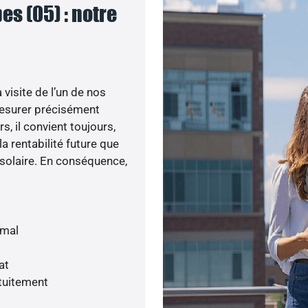
es (05) : notre
visite de l’un de nos
esurer précisément
s, il convient toujours,
a rentabilité future que
 solaire. En conséquence,
imal
at
tuitement