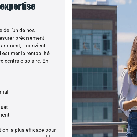
 expertise
e de l’un de nos
esurer précisément
otamment, il convient
’estimer la rentabilité
e centrale solaire. En
imal
quat
ment
tion la plus efficace pour