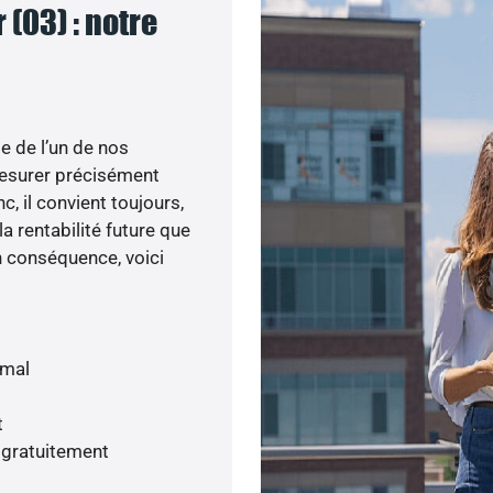
 (03) : notre
e de l’un de nos
esurer précisément
c, il convient toujours,
a rentabilité future que
n conséquence, voici
imal
t
 gratuitement