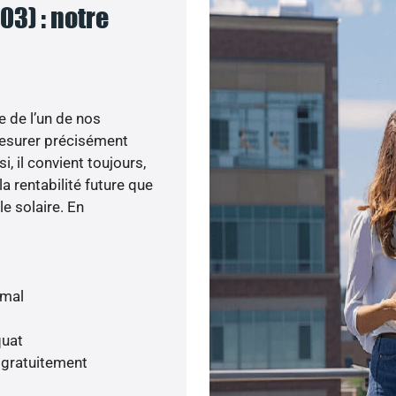
03) : notre
e de l’un de nos
esurer précisément
i, il convient toujours,
a rentabilité future que
le solaire. En
imal
quat
 gratuitement