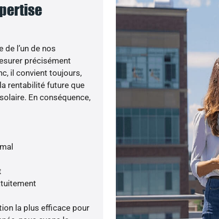
xpertise
e de l’un de nos
esurer précisément
c, il convient toujours,
a rentabilité future que
 solaire. En conséquence,
imal
t
atuitement
tion la plus efficace pour